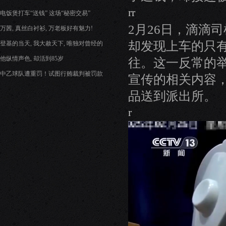
rr
电饭煲打车“送钱” 这场“秘密交易”
2月26日，滴滴
万茜, 真丝白衬衫, 万老板好有魅力!
却发现上车的只
登基的当天, 我大赦天下, 唯独对曾经的
他纵情声色, 却活到85岁
往。这一反常的
中乙球队遭重罚！试图行贿裁判被罚款
宣传的相关内容
品送到派出所。
r