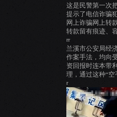
这是民警第一次
提示了电信诈骗
网上诈骗网上转
转款留有痕迹、
rr
兰溪市公安局经
作案手法，均向
资回报时连本带
理，通过这种“空
r