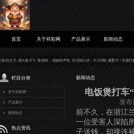
首页
关于祥彩网
产品展示
新闻动态
他纵情声色, 却活到85岁...
中乙球队遭重罚！试图行贿裁判被...
新闻动态
栏目分类
电饭煲打车“
关于祥彩网
发布日
产品展示
前不久，在浙江兰
新闻动态
一位受害人深陷
热点资讯
子送钱，却接连