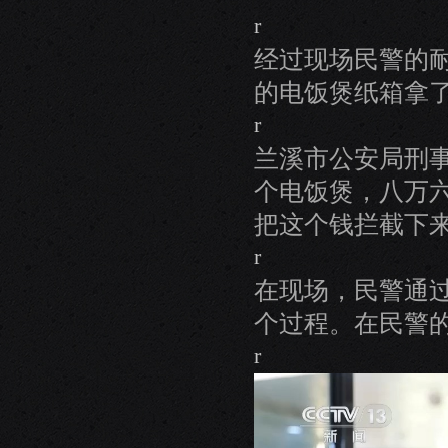
r
经过现场民警的
的电饭煲纸箱拿
r
兰溪市公安局刑
个电饭煲，八万
把这个钱拦截下
r
在现场，民警通
个过程。在民警
r