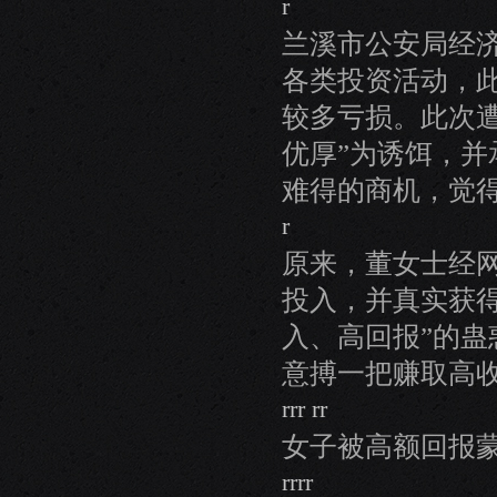
r
兰溪市公安局经
各类投资活动，
较多亏损。此次
优厚”为诱饵，
难得的商机，觉
r
原来，董女士经
投入，并真实获
入、高回报”的
意搏一把赚取高
rrr rr
女子被高额回报蒙
rrrr