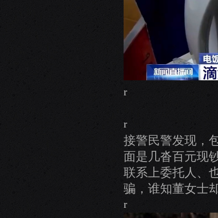
r
r
接警民警发现，
面是几沓百元现
联系上委托人、
骗，谁知董女士
r