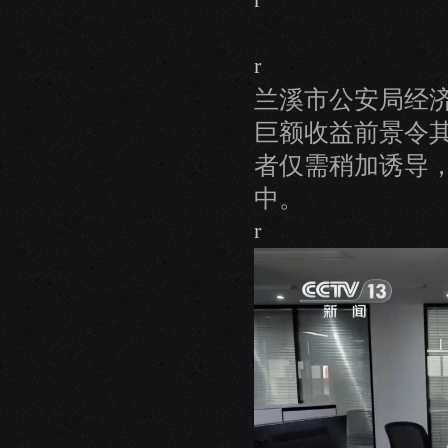
r
兰溪市公安局经
巨额收益前景令
者仅需稍加诱导
中。
r